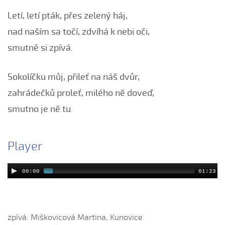
Černé oči, černé
Letí, letí pták, přes zelený háj,
Červená růžičko (Petra Obdržálková, 2010)
nad naším sa točí, zdvíhá k nebi oči,
Červené jablúčko...
smutně si zpívá.
Červené jabučko (Klára Elsnerová, 2008)
Chodí kňaz po dvore (Martin Pěcha, 2006)
Sokolíčku můj, přileť na náš dvůr,
Chodí kňaz po dvore (Patrik Matušina, 2008)
zahrádečků proleť, milého ně doveď,
Chodila...
smutno je ně tu.
Chodiła Anička...
Chodila po roli...
Player
Chodily dvě panny...
Chodily dvě panny (Iveta Janíková, 2008)
00:00
01:23
Chovali ňa maměnka
Chovali ně maměnka...
Chovaly ně maměnka (Lucie Rybnikářová, 2008)
zpívá: Miškovicová Martina, Kunovice
Chovaly ně maměnka (Tereza Hůsková, 2004)