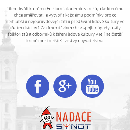
Hnalo dívča krávy (Kristýna Menšíková, 2013)
Cílem, kvůli kterému Folklorní akademie vzniká, a ke kterému
Hnalo dívča krávy (Lucie Němečková, 2013)
chce směřovat, je vytvořit každému podmínky pro co
Hnalo dívča krávy (Nora Ondrová, 2014)
nejhlubší a nejopravdovější žití a předávání lidové kultury ve
třetím tisíciletí. Za tímto účelem chce spojit nápady a síly
Hoja, hoja, hoja (Iva Bedřichová, 2005)
folkloristů a odborníků k šíření lidové kultury v její nejčistší
Hoja, hoja, hoja (Kateřina Hruščáková, 2008)
formě mezi nejširší vrstvy obyvatelstva.
Hoja, hoja, hoja (Valerie Šabršulová, 2009)
Hopaj hop...
Hopaj hop, hopaj hop
Hore ňú, dole ňú



Hradišťu, Hradišťu (Dominika Musilová, 2009)
Hrajte ně husličky (Antonín Bruštík, 2006)
Hrajte ně husličky (Daniel Bruštík, 2009)
Hrajte ně husličky (Jakub Šustr, 2004)
Hrajte ně husličky (Marek Kuruc, 2014)
Hrajte ně husličky (Matouš Orlovský, 2017)