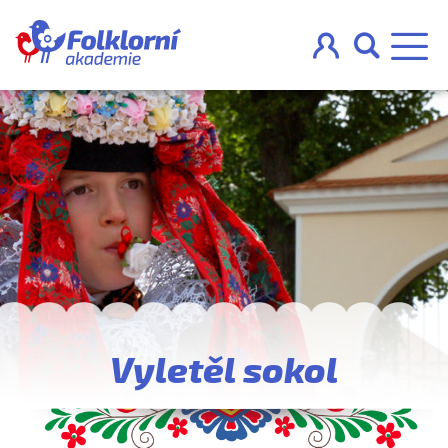



O projektu
Pravidla
Blog
Nahraj
Vyletěl sokol