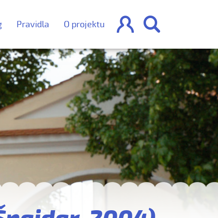


g
Pravidla
O projektu