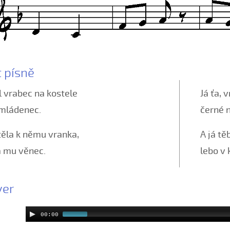
t písně
 vrabec na kostele
Já ťa, 
 mládenec.
černé 
těla k němu vranka,
A já tě
a mu věnec.
lebo v 
yer
00:00