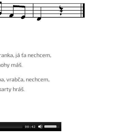
vranka, já ťa nechcem,
nohy máš.
ba, vrabča, nechcem,
karty hráš.
00:42