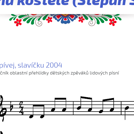
na kostele (Štěpán 
pívej, slavíčku 2004
očník oblastní přehlídky dětských zpěváků lidových písní