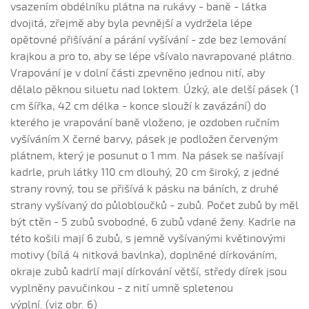
K horám...
vsazením obdélníku plátna na rukávy - baně - látka
dvojitá, zřejmě aby byla pevnější a vydržela lépe
K horám, súnečko (Barbora Kubáníková, 2008)
opětovné přišívání a párání vyšívání - zde bez lemování
Kačena divoká...
krajkou a pro to, aby se lépe všívalo navrapované plátno.
Kamarádko moja (Valerie Šabršulová, 2009)
Vrapování je v dolní části zpevněno jednou nití, aby
Kamaradzi beda mi je...
dělalo pěknou siluetu nad loktem. Úzký, ale delší pásek (1
cm šířka, 42 cm délka - konce slouží k zavázání) do
Katerinko, staň hore...
kterého je vrapování baně vloženo, je ozdoben ručním
Kázala mi máci (Barbora Kubáníková, 2008)
vyšíváním X černé barvy, pásek je podložen červeným
Kdo umí vařit pěry (Petr Suchánek, 2006)
plátnem, který je posunut o 1 mm. Na pásek se našívají
Kdybych já věděla
kadrle, pruh látky 110 cm dlouhý, 20 cm široký, z jedné
strany rovný, tou se přišívá k pásku na báních, z druhé
Kdybych já věděla, čí
strany vyšívaný do půlobloučků - zubů. Počet zubů by měl
Když jsem byl malunký...
být ctěn - 5 zubů svobodné, 6 zubů vdané ženy. Kadrle na
Když my do tých hor
této košili mají 6 zubů, s jemně vyšívanými květinovými
Když pršalo, mrholilo (Kateřina Šmídová, 2008)
motivy (bílá 4 nitková bavlnka), doplněné dírkováním,
okraje zubů kadrlí mají dírkování větší, středy dírek jsou
Když sem býl malučký
vyplněny pavučinkou - z nití umně spletenou
Když sem býl malučký (Radek Blahuš, 2008)
výplní. (viz obr. 6)