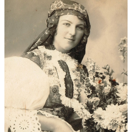
Chovaly ně maměnka (Lucie Rybnikářová, 2008)
Chovaly ně maměnka (Tereza Hůsková, 2004)
Čí sú to husy na tej vodě
Čí to husičky na tej vodě (Štěpánka Králová, 2004)
Čí to lúčka nekosená...
Čí že sú to koně ve dvoře (David Hofman, 2004)
Čí že sú to koně, žádný s nima neore (Martin Pěcha,
2004)
Cigáné, cigáné (Anna Maňásková, 2005)
Čja, že je to hen ta scena (Martina Holíková, 2005)
Co sa stalo na Stráni pri bráně (Alena Mimochodková,
2005)
Daj ně, Bože, synka...
Daj ně, Bože, vědět (Lucie Rybnikářová, 2009)
Daj, Pán Bůh, deštíčka (Marek Pavlica, 2010)