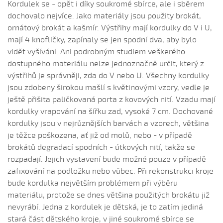
Laštověnka lítá (Barbora Popelková, 2006)
Kordulek se - opět i díky soukromé sbírce, ale i sběrem
Laštověnka lítá, povídá (Aneta Poláchová, 2006)
dochovalo nejvíce. Jako materiály jsou použity brokát,
ornátový brokát a kašmír. Výstřihy mají kordulky do V i U,
Lístečku...
mají 4 knoflíčky, zapínaly se jen spodní dva, aby bylo
Lístečku z javora...
vidět vyšívání. Ani podrobným studiem veškerého
Lubina, Lubina
dostupného materiálu nelze jednoznačně určit, který z
Mal som sedzom peňazí...
výstřihů je správněji, zda do V nebo U. Všechny kordulky
jsou zdobeny širokou mašlí s květinovými vzory, vedle je
Mala som já rukávce (Iva Bedřichová, 2004)
ještě přišita paličkovaná porta z kovových nití. Vzadu mají
Malučká sem byla (Nikola Bučková, 2006)
kordulky vrapování na šířku zad, vysoké 7 cm. Dochované
Maměnko, tatíčku (Hana Pavlišová, 2006)
kordulky jsou v nejrůznějších barvách a vzorech, většina
Mamko, mamko, mamičko moja...
je těžce poškozena, ať již od molů, nebo - v případě
brokátů degradací spodních - útkových nití, takže se
Měla sem galánú...
rozpadají. Jejich vystavení bude možné pouze v případě
Měla sem já muža (Lucie Nucová, 2004)
zafixování na podložku nebo vůbec. Při rekonstrukci kroje
Měla sem já šohajíčka...
bude kordulka největším problémem při výběru
Mně tatíček kázál
materiálu, protože se dnes většina použitých brokátu již
nevyrábí. Jedna z kordulek je dětská, je to zatím jediná
Na bánovskej věži, zlatá baňa leži
stará část dětského kroje, v jiné soukromé sbírce se