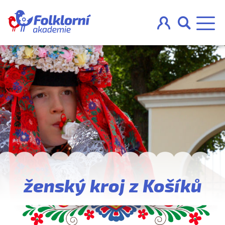



O projektu
Pravidla
Blog
Nahraj
ženský kroj z Košíků