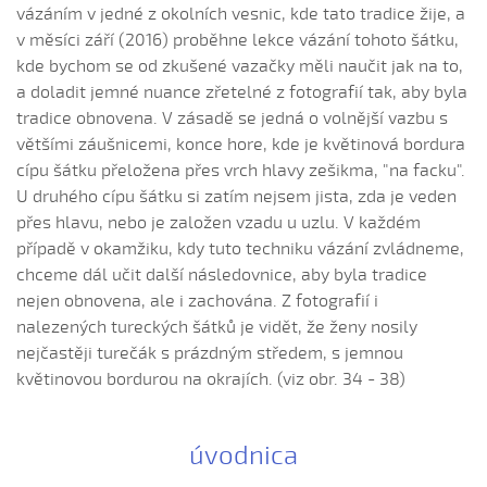
vázáním v jedné z okolních vesnic, kde tato tradice žije, a
Prídi, šohajko, ráno k nám (Klára Hloušková, 2008)
v měsíci září (2016) proběhne lekce vázání tohoto šátku,
Proč, kalino, neprokvétáš...
kde bychom se od zkušené vazačky měli naučit jak na to,
Proč kalino v struze
a doladit jemné nuance zřetelné z fotografií tak, aby byla
tradice obnovena. V zásadě se jedná o volnější vazbu s
Pýtal sa svéj miléj chlapec (Kateřina Šmídová, 2010)
většími záušnicemi, konce hore, kde je květinová bordura
Pýtala sa kočka kočky (Helena Šťastná, 2006)
cípu šátku přeložena přes vrch hlavy zešikma, "na facku".
Robila sem u murárú (Klaudie Čaňová, 2006)
U druhého cípu šátku si zatím nejsem jista, zda je veden
Robila sem u murárú (Ludmila Slunečková, 2010)
přes hlavu, nebo je založen vzadu u uzlu. V každém
případě v okamžiku, kdy tuto techniku vázání zvládneme,
Sadila, sadila
chceme dál učit další následovnice, aby byla tradice
Sadilo dívča leluju (Kristýna Malá, 2006)
nejen obnovena, ale i zachována. Z fotografií i
Seče šohaj...
nalezených tureckých šátků je vidět, že ženy nosily
Seďél vrabec na kostele (Štěpán Šnajdar, 2004)
nejčastěji turečák s prázdným středem, s jemnou
květinovou bordurou na okrajích. (viz obr. 34 - 38)
Sedělo dívča
Sedělo dívča v trávě...
Sedí vrabec na kostele
úvodnica
Sedláci sú páni...