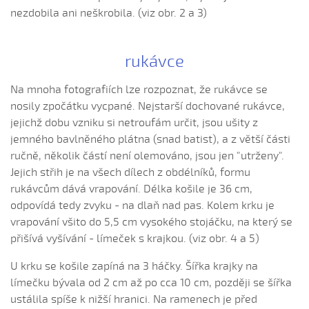
Já su ráda (Renata Šťastná, 2006)
nezdobila ani neškrobila. (viz obr. 2 a 3)
Já su ráda (Vystrčilová Žaneta, 2007)
Já su synek z Debrecína (Daniel Bruštík, 2010)
rukávce
Ja žalo dívča, ja žalo trávu
Janíčenko, Janko...
Na mnoha fotografiích lze rozpoznat, že rukávce se
Janíčku...
nosily zpočátku vycpané. Nejstarší dochované rukávce,
jejichž dobu vzniku si netroufám určit, jsou ušity z
Janíčku, Janíčku...
jemného bavlněného plátna (snad batist), a z větší části
Jano z hory jede (Petr Suchánek, 2008)
ručně, několik částí není olemováno, jsou jen "utrženy".
Javorové husle (Antonín Bruštík, 2006)
Jejich střih je na všech dílech z obdélníků, formu
Jede forman dolinú (Daniel Beníček 2008)
rukávcům dává vrapování. Délka košile je 36 cm,
odpovídá tedy zvyku - na dlaň nad pas. Kolem krku je
Jede Janko...
vrapování všito do 5,5 cm vysokého stojáčku, na který se
Jede šohaj z Vídňa (Alois Zatloukal, 2004)
přišívá vyšívání - límeček s krajkou. (viz obr. 4 a 5)
Jeden cigáň (Daniel Bruštík, 2013)
U krku se košile zapíná na 3 háčky. Šířka krajky na
Jeden cigáň (Josef Zámečník, 2009)
límečku bývala od 2 cm až po cca 10 cm, později se šířka
Jedna mamka (Eliška Hodulíková, 2008)
ustálila spíše k nižší hranici. Na ramenech je před