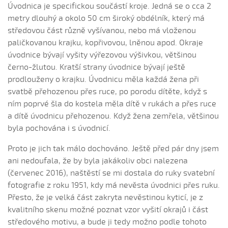
Úvodnica je specifickou součástí kroje. Jedná se o cca 2
Škaredý Jura
metry dlouhý a okolo 50 cm široký obdélník, který má
Skladala som pjeseň (Štěpánka Králová, 2010)
středovou část různě vyšívanou, nebo má vloženou
paličkovanou krajku, kopřivovou, lněnou apod. Okraje
Škoda ťa, šohajku (Lucie Rybnikářová, 2009)
úvodnice bývají vyšity výřezovou výšivkou, většinou
Skoro ráno laštovička lítala (Barbora Trubačová, 2006)
černo-žlutou. Kratší strany úvodnice bývají ještě
Slavíček zpívá (Dorota Gajdošová, 2004)
prodlouženy o krajku. Úvodnicu měla každá žena při
Slavíček zpívá (Eliška Hrušková, 2016)
svatbě přehozenou přes ruce, po porodu dítěte, když s
ním poprvé šla do kostela měla dítě v rukách a přes ruce
Slavíček zpívá (Eva Blahušková, 2008)
a dítě úvodnicu přehozenou. Když žena zemřela, většinou
Slunéčko vychodí...
byla pochována i s úvodnicí.
Slunéčko vychodí (Barbora Trubačová, 2008)
Proto je jich tak málo dochováno. Ještě před pár dny jsem
Šly děvčátka...
ani nedoufala, že by byla jakákoliv obci nalezena
Směje sa mně každý chlapec (Adéla Čevelová, 2010)
(červenec 2016), naštěstí se mi dostala do ruky svatební
Směje sa mně každý chlapec (Adéla Janíková, 2009)
fotografie z roku 1951, kdy má nevěsta úvodnici přes ruku.
Směje sa mně každý chlapec (Michaela Unzeitigová,
Přesto, že je velká část zakryta nevěstinou kyticí, je z
2008)
kvalitního skenu možné poznat vzor vyšití okrajů i část
Směje sa ně...
středového motivu, a bude ji tedy možno podle tohoto