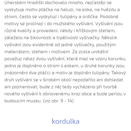
Uherském Hradišti dochovalo mnoho, nejčastěji se
Kedy, šohajko
vyskytuje motiv ptáčka na haluzi, na eska, na hvězdu a
strom, často se vyskytují i tulipány a srdíčka. Podobné
Kedy, šohajko (Iveta Janíková, 2008)
motivy se prolínají i do mužského vyšívání. Vyšívání jsou
Kedy, šohajko, kedy príděš (Elsnerová Klára, 2010)
různé kvality a provedení, někdy i křížkovým stehem,
Konopja
záleželo na šikovnosti a trpělivosti vyšívačky. Několik
Konopja, konopja (Barbora Tymrová, 2010)
vyšívání jsou evidentně od jedné vyšívačky, použitým
materiálem, stehem i motivem. Za zcela unikátní
Konopja, konopja (Petra Hrubošová, 2006)
považuji nález dvou vyšívání, která mají ve vzoru korunku,
Krajčír...
jedno je doplněno o strom s eskem, u druhé korunky jsou
Křepelenka křepelala (Kristýna Daňhelová, 2004)
znázorněni dva ptáčci a motiv je doplněn tulipány. Takový
Krepelila malá krepelenka...
druh vyšívání se v širokém okolí nepodařilo ani dohledat
ani pojmenovat, bude z něj tedy vycházeno při tvorbě
Krepelila malá krepelenka (Barbora Trubačová, 2004)
nového vyšívání k obnovenému kroji obce a bude perlou v
Krepelila malá krepelenka (Šarlota Zálešáková, 2010)
budoucím muzeu. (viz obr. 9 - 14)
Kukačka kuká (Natálie Vaculová, 2008)
Kukačka kuká (Žaneta Vystrčilová, 2009)
kordulka
Kup ně ty, šohajku (Adéla Janíková, 2009)