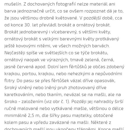
Níže Nových Zámkú (Kateřina Gorčíková, 2004)
mušelín. Z dochovaných fotografií nelze materiál ani
Nocovali, nocovali...
barva jednoznačně určit, co se ovšem rozpoznat dá je to,
že jsou většinou drobně květované. V pozdější době, cca
Od hor veter veje (Iveta Janíková, 2009)
od konce 30. let převládl brokát a ornátový brokát.
Od Prešpurka k Dunaju...
Brokát jednobarevný i vícebarevný, s většími květy,
Okolo Bystrice (Jakub Hrbáč, 2004)
ornátový brokát s velkými barevnými květy protkávaný
Okolo Hradišťa...
ještě kovovými nitěmi, ve všech možných barvách.
Nejčastěji spíše ve světlejších co se týče brokátu,
Okolo Hradišťa, voděnka
ornátový naopak ve výrazných, tmavě zelená, černá,
Okolo Hrozenka...
jasně červená apod. Dolní lem fěrtůšků je občas zdobený
Okolo Moravy, voda sa blýská (Kateřina Oslzlová,
krajkou, portou, krajkou, nebo nehezkými a nepůvodními
2009)
flitry. Do pasu se přes fěrtůšek vázal dříve opasovák,
Pacholíčku můj (Robin Feldvabel, 2010)
široký vlněný nebo lněný pruh zhotovovaný dříve
karetkováním, nebo tkaním, nevázal se na mašli, ale na
Pásla som páva
široko - založením (viz obr č. 1). Později jej nahradily širší
Pásla som páva, prišlápla ho kráva
ručně malované nebo vytkávané mašle, většinou o délce
Páslo dívča na dolině pávy (Kateřina Koníčková,
minimálně 2,5 m, dle šířky pasu majitelky, obtočené
2006)
kolem pasu a vpředu zavázané na mašli. Některé z
Páslo dívča na dolině pávy (Šárka Hašková, 2004)
dochovaných mašlí jsou ukončeny třásněmi. Konce mašlí