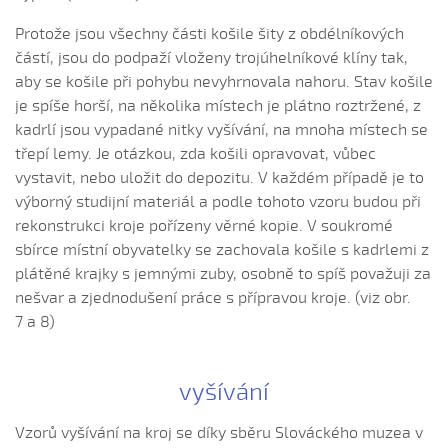
Když sem byla malučká v perině (Lucie Šťastná, 2017)
Protože jsou všechny části košile šity z obdélníkových
Když sem byla malučká v perině (Magdaléna
Krchňová, 2009)
částí, jsou do podpaží vloženy trojúhelníkové klíny tak,
aby se košile při pohybu nevyhrnovala nahoru. Stav košile
Když sem husy pásala (Helena Šťastná, 2006)
je spíše horší, na několika místech je plátno roztržené, z
Když sem já býl...
kadrlí jsou vypadané nitky vyšívání, na mnoha místech se
Když sem já byl osmnást ročkú mládenec
třepí lemy. Je otázkou, zda košili opravovat, vůbec
Když sem jel do Prahy (Alžběta Dostálová, 2006)
vystavit, nebo uložit do depozitu. V každém případě je to
výborný studijní materiál a podle tohoto vzoru budou při
Když si já zazpívám na věterském poli
rekonstrukci kroje pořízeny věrné kopie. V soukromé
Kebych byla jahodú (Magdaléna Krchňová, 2009)
sbírce místní obyvatelky se zachovala košile s kadrlemi z
Keď já budem mašírovat
plátěné krajky s jemnými zuby, osobně to spíš považuji za
Keď já puojděm
nešvar a zjednodušení práce s přípravou kroje. (viz obr.
7 a 8)
Keď ja puojděm k horám (Lukáš Balajka, 2010)
Keď sem kosił
Keď sem kosil (Lukáš Balajka, 2006)
vyšívání
Keď som išiel z Peštu (David Skalka, 2008)
Vzorů vyšívání na kroj se díky sběru Slováckého muzea v
Keď som išla dolinú