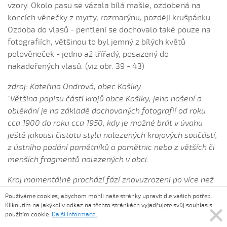
vzory. Okolo pasu se vázala bílá mašle, ozdobená na
Švarné děvče husy páslo (Jana Hlaváčová, 2004)
koncích věnečky z myrty, rozmarýnu, později krušpánku.
Světlove, Světlove
Ozdoba do vlasů - pentlení se dochovalo také pouze na
Ta naša lavečka (Kristýna Malá, 2008)
fotografiích, většinou to byl jemný z bílých květů
polověneček - jedno až třířadý, posazený do
Těžko je tom kameni...
nakadeřených vlasů. (viz obr. 39 - 43)
Ti uherští brodští páni (Tereza Janků, 2008)
Tmavá noc...
zdroj: Kateřina Ondrová, obec Košíky
"Většina popisu částí krojů obce Košíky, jeho nošení a
Třeba su já malá (Anežka Korábková, 2008)
oblékání je na základě dochovaných fotografií od roku
Třeba su já malá, malušenká (Anna Zubrová, 2016)
cca 1900 do roku cca 1950, kdy je možné brát v úvahu
Třeba su já malá, malušenká (Renata Šťastná, 2006)
ještě jakousi čistotu stylu nalezených krojových součástí,
Třeba su já malá, malušičká (Kuřinová Markéta, 2008)
z ústního podání pamětníků a pamětnic nebo z větších či
menších fragmentů nalezených v obci.
Třeba su já malá, malušičká (Renata Šťastná, 2008)
Ty brezovský kostelíčku
Kroj momentálně prochází fází znovuzrození po více než
40 letech, během kterých byl téměř zapomenut, na
U Dunaja šaty perú...
Používáme cookies, abychom mohli naše stránky upravit dle vašich potřeb.
rekonstrukci se intenzivně pracuje a mohl by být v
Kliknutím na jakýkoliv odkaz na těchto stránkách vyjadřujete svůj souhlas s
U Dunaja šaty prala (Karolína Koníčková, 2012)

použitím cookie.
Další informace
.
dohledné době představen při vhodné příležitosti
U Dunaja šaty prala (Klaudie Čaňová, 2008)