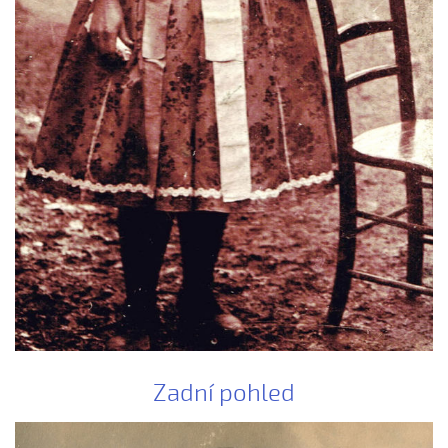
Bílá růža rozkvétala (Kristýna Malá, 2009)
Boršičtí mládenci (Kateřina Šmídová, 2009)
Černé oči, černé
Červená růžičko (Petra Obdržálková, 2010)
Červené jablúčko...
Červené jabučko (Klára Elsnerová, 2008)
Chodí kňaz po dvore (Martin Pěcha, 2006)
Chodí kňaz po dvore (Patrik Matušina, 2008)
Chodila...
Chodiła Anička...
Chodila po roli...
Chodily dvě panny...
Chodily dvě panny (Iveta Janíková, 2008)
Zadní pohled
Chovali ňa maměnka
Chovali ně maměnka...