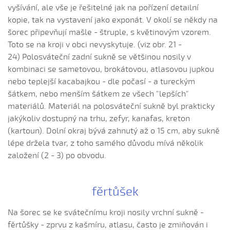
Naprostred Dunaja vyrostel
vyšívání, ale vše je řešitelné jak na pořízení detailní
Naši páni
kopie, tak na vystavení jako exponát. V okolí se někdy na
šorec připevňují mašle - štruple, s květinovým vzorem.
Ně tatíček kázal
Toto se na kroji v obci nevyskytuje. (viz obr. 21 -
Nebude z Janíčka voják (Jakub Hrbáč, 2006)
24) Polosváteční zadní sukně se většinou nosily v
Nechce ňa panenka žádná (Roman Kotil, 2004)
kombinaci se sametovou, brokátovou, atlasovou jupkou
Nechoď, Janíčko (Daniel Beníček, 2009)
nebo teplejší kacabajkou - dle počasí - a tureckým
šátkem, nebo menším šátkem ze všech "lepších"
Nechoď k nám, šohajku (Klaudie Čaňová, 2008)
materiálů. Materiál na polosváteční sukně byl prakticky
Nechoď synečku
jakýkoliv dostupný na trhu, zefyr, kanafas, kreton
Nechodívaj k nám (Veronika Filípková, 2010)
(kartoun). Dolní okraj bývá zahnutý až o 15 cm, aby sukně
Nechodívaj, šohaj, ke mně (Eva Čechová, 2006)
lépe držela tvar, z toho samého důvodu mívá několik
založení (2 - 3) po obvodu.
Nedaleko od Karlovéj Janová...
Nedávaj ňa, mamko (Hana Pavlišová, 2006)
Nevím si já rady (Karolina Hluší, 2014)
fěrtůšek
Nevím si já rady (Směřičková Barbora, 2009)
Na šorec se ke svátečnímu kroji nosily vrchní sukně -
Nezapadej slunéčko...
fěrtůšky - zprvu z kašmíru, atlasu, často je zmiňován i