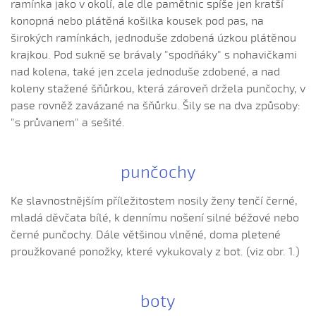
ramínka jako v okolí, ale dle pamětnic spíše jen kratší
Hnalo dívča krávy, hnalo (Jolana Sedlářová, 2017)
konopná nebo plátěná košilka kousek pod pas, na
širokých ramínkách, jednoduše zdobená úzkou plátěnou
Hnalo dívča krávy (Jana Gabrielová, 2010)
krajkou. Pod sukně se brávaly "spodňáky" s nohavičkami
Hnalo dívča krávy (Kristýna Menšíková, 2013)
nad kolena, také jen zcela jednoduše zdobené, a nad
Hnalo dívča krávy (Lucie Němečková, 2013)
koleny stažené šňůrkou, která zároveň držela punčochy, v
Hnalo dívča krávy (Nora Ondrová, 2014)
pase rovněž zavázané na šňůrku. Šily se na dva způsoby:
"s průvanem" a sešité.
Hoja, hoja, hoja (Iva Bedřichová, 2005)
Hoja, hoja, hoja (Kateřina Hruščáková, 2008)
Hoja, hoja, hoja (Valerie Šabršulová, 2009)
punčochy
Hopaj hop...
Ke slavnostnějším příležitostem nosily ženy tenčí černé,
Hopaj hop, hopaj hop
mladá děvčata bílé, k dennímu nošení silné béžové nebo
Hore ňú, dole ňú
černé punčochy. Dále většinou vlněné, doma pletené
proužkované ponožky, které vykukovaly z bot. (viz obr. 1.)
Hradišťu, Hradišťu (Dominika Musilová, 2009)
Hrajte ně husličky (Antonín Bruštík, 2006)
Hrajte ně husličky (Daniel Bruštík, 2009)
boty