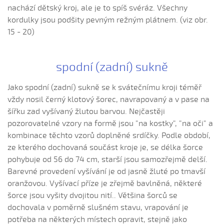
Na fojtova roli (Barbora Trubačová, 2008)
nachází dětský kroj, ale je to spíš svéráz. Všechny
Na poli mandel (Daniel Bruštík, 2010)
kordulky jsou podšity pevným režným plátnem. (viz obr.
Na tej lúce, na zelenej (Natálie Vaculová, 2004)
15 - 20)
Na tem straňanském rynku
Na tom mosce (Barbora Směřičková, 2009)
spodní (zadní) sukně
Na tom našem dvorku...
Jako spodní (zadní) sukně se k svátečnímu kroji téměř
Na tom našem dvorku (Kateřina Šilhavíková, 2010)
vždy nosil černý klotový šorec, navrapovaný a v pase na
Na tom našem nátoníčku
šířku zad vyšívaný žlutou barvou. Nejčastěji
Na tú svatú Katerinu...
pozorovatelné vzory na formě jsou "na kostky", "na oči" a
kombinace těchto vzorů doplněné srdíčky. Podle období,
Na tých panských lukách...
ze kterého dochovaná součást kroje je, se délka šorce
Na zelenéj lúce...
pohybuje od 56 do 74 cm, starší jsou samozřejmě delší.
Nad maštalenkú (Iveta Janíková, 2006)
Barevné provedení vyšívání je od jasně žluté po tmavší
Nad maštalenkú (Palánková Eva, 2008)
oranžovou. Vyšívací příze je zřejmě bavlněná, některé
šorce jsou vyšity dvojitou nití.. Většina šorců se
Nad maštalenkú (Petra Hrubošová, 2004)
dochovala v poměrně slušném stavu, vrapování je
Naprostred Dunaja...
potřeba na některých místech opravit, stejně jako