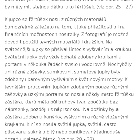
Páslo dívča páva (Andrea Slavotínková, 2006)
by měly mít stejnou délku jako fěrtůšek. (viz obr. 25 - 27)
Páslo dívča páva (Barbora Fornůsková, 2016)
K jupce se fěrtůšek nosil z různých materiálů.
Páslo dívča páva (Jana Uhýrková, 2004)
Samozřejmě záleželo na tom, k jaké příležitosti a i na
Páslo dzievča na dolině krávy (Jana Záhorová, 2004)
finančních možnostech nositelky. Z fotografií je možné
dovodit použití levných materiálů i dražších. Na
Pásol Janko dva voly (Kateřina Koníčková, 2006)
svátečnější jupky se přišíval límec s vyšíváním a krajkou.
Pásol Janko dva voly (Šárka Hašková, 2004)
Sváteční jupky byly vždy bohatě zdobeny krajkami a
☼ Pěkný je deň...
portami v několika řadách svisle i vodorovně. Nechyběly
Plače kočka...
ani různé záševky, sámkování, sametové jupky byly
zdobeny i barevným vyšíváním s květinovými motivy. K
Počkaj, šohajíčku (Jana Záhorová, 2005)
levnějším pracovním jupkám zdobeným pouze různými
Počkaj, šohajíčku (Julie Habartová, 2004)
záševky a úzkými portami se nosila někdy místo fěrtůšku
Počkaj, šohajíčku (Kristýna Macková, 2009)
zástěra, která měla půlkruhový tvar, zpočátku bez
Počkajte, pacholíci (Daniel Bruštík, 2009)
náprsenky, později i s náprsenkou. Na dožínky byla
zástěra zdobená kanýrky, vyšíváním a různě vloženými
Pod horú jatelinka
krajkami. K ní se nosila světlá jupka, světlá, často
Pod horú jatelinka (Jana Matějíčková, 2009)
plisovaná sukně a bílý nebo puntíkovaný jednoduše
Pod horú jatelinka (Klára Horalíková, 2008)
dozadu uvázaný šátek. (viz obr. 28 - 33)