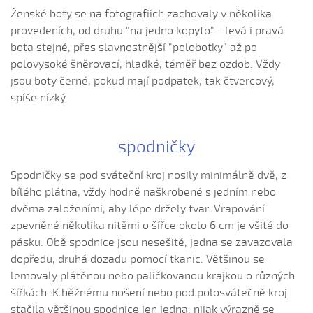
Hrajte ně husličky (Jakub Šustr, 2004)
Ženské boty se na fotografiích zachovaly v několika
Hrajte ně husličky (Marek Kuruc, 2014)
provedeních, od druhu "na jedno kopyto" - levá i pravá
Hrajte ně husličky (Matouš Orlovský, 2017)
bota stejné, přes slavnostnější "polobotky" až po
Hromy bijú...
polovysoké šněrovací, hladké, téměř bez ozdob. Vždy
jsou boty černé, pokud mají podpatek, tak čtvercový,
Hromy bijú a déšť
spíše nízký.
Hromy bijú a déšť prší...
Hromy bijú a déšť prší leje sa (Patrik Matušina, 2010)
spodničky
Hubočí, hubočí
Husári, husári...
Spodničky se pod sváteční kroj nosily minimálně dvě, z
Ide forman dolinú
bílého plátna, vždy hodně naškrobené s jedním nebo
dvěma založeními, aby lépe držely tvar. Vrapování
Ideme, ideme...
zpevněné několika nitěmi o šířce okolo 6 cm je všité do
Já bych sa vdávala (Lucie Rybnikářová, 2008)
pásku. Obě spodnice jsou nesešité, jedna se zavazovala
Já su ráda (Gabriela Krchňáčková, 2010)
dopředu, druhá dozadu pomocí tkanic. Většinou se
Já su ráda (Jana Matějíčková, 2009)
lemovaly plátěnou nebo paličkovanou krajkou o různých
šířkách. K běžnému nošení nebo pod polosvátečně kroj
Já su ráda (Lucie Vaculková, 2016)
stačila většinou spodnice jen jedna, nijak výrazně se