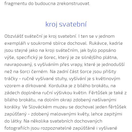
fragmentu do budoucna zrekonstruovat.
Směje sa ně každý chlapec
Směje sa ně každý chlapec, že neumím chleba napéct
Směje se ně každý chlapec (Adéla Čevelová, 2004)
kroj svatební
Šohajenko šumný...
Obzvlášť sváteční je kroj svatební. I ten se v jednom
Šohajenko šumný (Nela Janásová, 2004)
exempláři v soukromé sbírce dochoval. Rukávce, kadrle
Šohajíčku, čí si (Nikola Bučková, 2006)
jsou stejné jako na kroji svátečním, jak bylo popsáno
výše, specifický je šorec, který je ze silnějšího plátna,
Šohajku, čo robíš
navrapovaný, s vyšíváním přes vrapy, které je jednodušší
Spadla z habra
než na šorci černém. Na zadní část šorce jsou přišity
Spala sem
tráčky - ručně vyšívané stuhy, vyšívání je s květinovým
Stávaj, stávaj, hospodářu (Štěpán Šnajdar, 2004)
vzorem a dírkované. Kordulka je z bílého brokátu, na
zádech doplněna ruční výšivkou květin. Fěrtůšek je také z
Stojí Kača...
bílého brokátu, na dolním okraji zdobený našívanými
Stojí Kača pri šentyši
korálky. Ve Slováckém muzeu se dochoval jeden fěrtůšek
Studená rosenka
zapúšťaný - zdobený malovanými květy, lehce zapitými
Štyry nocky som nespala...
do látky. Na několika svatebních dochovaných
fotografiích jsou rozpoznatelné zapúšťáné i vyšívané
Súsedova bledá (Štěpánka Králová, 2010)