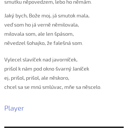
smutku něpovedzem, lebo ho němám.
Černé oči, černé
Červená růžičko (Petra Obdržálková, 2010)
Jaký bych, Bože moj, já smutok mala,
Červené jablúčko...
veď som ho já verně němilovala,
Červené jabučko (Klára Elsnerová, 2008)
milovala som, ale len špásom,
Chodí kňaz po dvore (Martin Pěcha, 2006)
něvedzel šohajko, že falešná som.
Chodí kňaz po dvore (Patrik Matušina, 2008)
Chodila...
Vylecel slavíček nad javorníček,
Chodiła Anička...
prišol k nám pod okno švarný Janíček
Chodila po roli...
ej, prišol, prišol, ale něskoro,
Chodily dvě panny...
chcel sa se mnú smlúvac, mňe sa něscelo.
Chodily dvě panny (Iveta Janíková, 2008)
Chovali ňa maměnka
Player
Chovali ně maměnka...
Chovaly ně maměnka (Lucie Rybnikářová, 2008)
Chovaly ně maměnka (Tereza Hůsková, 2004)