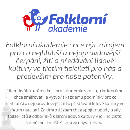
Hnalo dívča krávy (Kristýna Menšíková, 2013)
Hnalo dívča krávy (Lucie Němečková, 2013)
Hnalo dívča krávy (Nora Ondrová, 2014)
Hoja, hoja, hoja (Iva Bedřichová, 2005)
Hoja, hoja, hoja (Kateřina Hruščáková, 2008)
Folklorní akademie chce být zdrojem
Hoja, hoja, hoja (Valerie Šabršulová, 2009)
pro co nejhlubší a nejopravdovější
Hopaj hop...
čerpání, žití a předávání lidové
Hopaj hop, hopaj hop
kultury ve třetím tisíciletí pro nás a
Hore ňú, dole ňú
především pro naše potomky.
Hradišťu, Hradišťu (Dominika Musilová, 2009)
Hrajte ně husličky (Antonín Bruštík, 2006)
Cílem, kvůli kterému Folklorní akademie vzniká, a ke kterému
chce směřovat, je vytvořit každému podmínky pro co
Hrajte ně husličky (Daniel Bruštík, 2009)
nejhlubší a nejopravdovější žití a předávání lidové kultury ve
Hrajte ně husličky (Jakub Šustr, 2004)
třetím tisíciletí. Za tímto účelem chce spojit nápady a síly
folkloristů a odborníků k šíření lidové kultury v její nejčistší
Hrajte ně husličky (Marek Kuruc, 2014)
formě mezi nejširší vrstvy obyvatelstva.
Hrajte ně husličky (Matouš Orlovský, 2017)