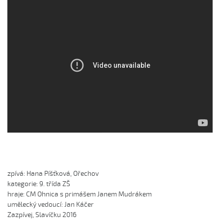
Čí sú to husy na tej vodě
Čí to husičky na tej vodě (Štěpánka Králová, 2004)
Čí to lúčka nekosená...
Čí že sú to koně ve dvoře (David Hofman, 2004)
Čí že sú to koně, žádný s nima neore (Martin Pěcha,
2004)
Cigáné, cigáné (Anna Maňásková, 2005)
Čja, že je to hen ta scena (Martina Holíková, 2005)
Co sa stalo na Stráni pri bráně (Alena Mimochodková,
2005)
Daj ně, Bože, synka...
Daj ně, Bože, vědět (Lucie Rybnikářová, 2009)
zpívá: Hana Píšťková, Ořechov

Daj, Pán Bůh, deštíčka (Marek Pavlica, 2010)
kategorie: 9. třída ZŠ

Dívča, dívča...
hraje: CM Ohnica s primášem Janem Mudrákem

umělecký vedoucí: Jan Káčer

Do kosteła zvónili...
Zazpívej, Slavíčku 2016