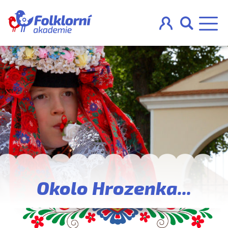



O projektu
Pravidla
Blog
Nahraj
Okolo Hrozenka...