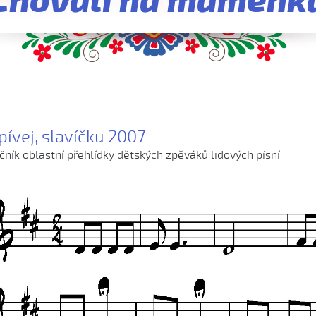
Chovali ňa maměnk
pívej, slavíčku 2007
očník oblastní přehlídky dětských zpěváků lidových písní