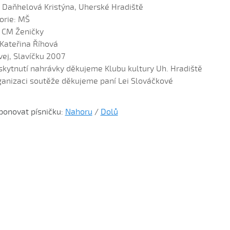
: Daňhelová Kristýna, Uherské Hradiště
orie: MŠ
: CM Ženičky
 Kateřina Říhová
vej, Slavíčku 2007
skytnutí nahrávky děkujeme Klubu kultury Uh. Hradiště
ganizaci soutěže děkujeme paní Lei Slováčkové
ponovat písničku:
Nahoru
/
Dolů