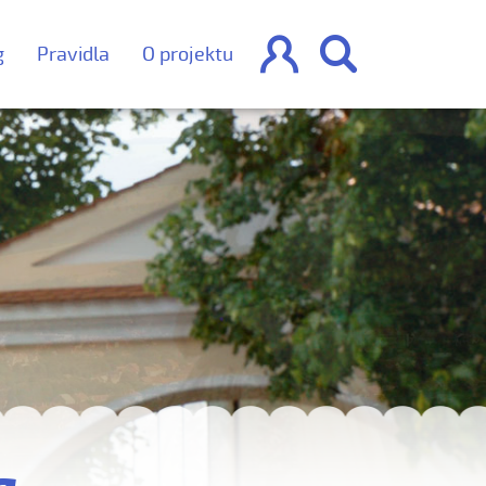


g
Pravidla
O projektu