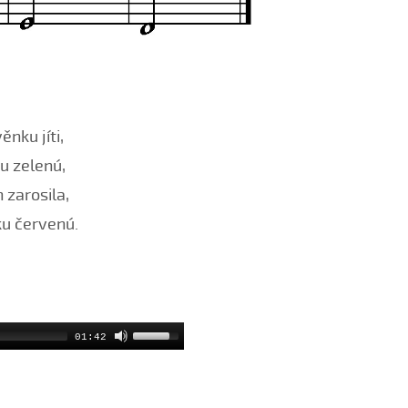
ěnku jíti,
u zelenú,
 zarosila,
ku červenú.
01:42