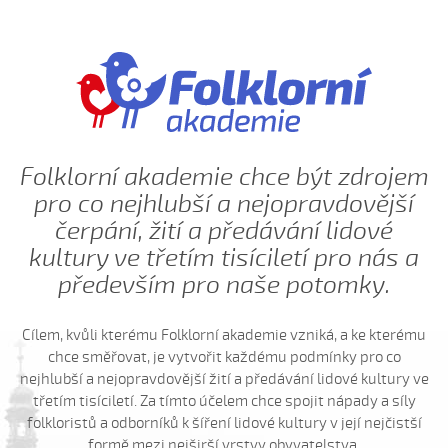
Ej, až budu veliká
Ej, léto, léto (Jachníková Markéta, 2010)
Ej, mamičko, jede k nám (Lucie Nucová, 2004)
Ej, moselo by nebyc (Antonín Bruštík, 2004)
Ej oře, oře, pánú pacholek (Jana Záhorová, 2005)
Ej oře, oře, pánú pacholek (Julie Habartová, 2004)
Folklorní akademie chce být zdrojem
Ej oře, oře pánú pacholek (Kristýna Macková, 2009)
pro co nejhlubší a nejopravdovější
Ej, padá, padá rosička (Adéla Čevelová, 2010)
čerpání, žití a předávání lidové
kultury ve třetím tisíciletí pro nás a
Ej, padá, padá rosička (Kateřina Koníčková, 2004)
především pro naše potomky.
Ej, počkaj, Juro, Jane...
Ej, počkaj, Juro, Jane (Klára Elsnerová, 2008)
Cílem, kvůli kterému Folklorní akademie vzniká, a ke kterému
Ej, rozmarýn, rozmarýn...
chce směřovat, je vytvořit každému podmínky pro co
Ej, vím já o děvčině
nejhlubší a nejopravdovější žití a předávání lidové kultury ve
třetím tisíciletí. Za tímto účelem chce spojit nápady a síly
Ešče si zazpjevám (Provodovská Kristýna, 2010)
folkloristů a odborníků k šíření lidové kultury v její nejčistší
Eště byly štyry týdně do hodů
formě mezi nejširší vrstvy obyvatelstva.