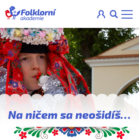



O projektu
Pravidla
Blog
Nahraj
Na ničem sa neošidíš…