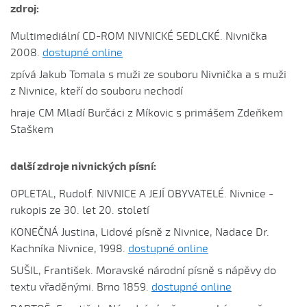
Chodila po roli...
zdroj:
Chodily dvě panny...
Multimediální CD-ROM NIVNICKÉ SEDLCKÉ. Nivnička
Chodily dvě panny (Iveta Janíková, 2008)
2008.
dostupné online
Chovali ňa maměnka
zpívá Jakub Tomala s muži ze souboru Nivnička a s muži
Chovali ně maměnka...
z Nivnice, kteří do souboru nechodí
Chovaly ně maměnka (Lucie Rybnikářová, 2008)
hraje CM Mladí Burčáci z Míkovic s primášem Zdeňkem
Staškem
Chovaly ně maměnka (Tereza Hůsková, 2004)
Čí sú to husy na tej vodě
další zdroje nivnických písní:
Čí to husičky na tej vodě (Štěpánka Králová, 2004)
Čí to lúčka nekosená...
OPLETAL, Rudolf. NIVNICE A JEJÍ OBYVATELÉ. Nivnice -
rukopis ze 30. let 20. století
Čí že sú to koně ve dvoře (David Hofman, 2004)
KONEČNÁ Justina, Lidové písně z Nivnice, Nadace Dr.
Čí že sú to koně, žádný s nima neore (Martin Pěcha,
2004)
Kachníka Nivnice, 1998.
dostupné online
Cigáné, cigáné (Anna Maňásková, 2005)
SUŠIL, František. Moravské národní písně s nápěvy do
textu vřaděnými. Brno 1859.
dostupné online
Čja, že je to hen ta scena (Martina Holíková, 2005)