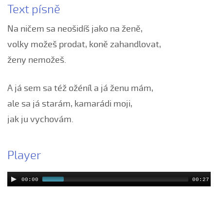
Ani sem si nemyslela
Text písně
Až půjdu na trávu
Na ničem sa neošidíš jako na ženě,
Bár su já hrnčířův syn
volky možeš prodat, koně zahandlovat,
Bars su já hrnčířův syn
ženy nemožeš.
Bílá růža rozkvétala (Alena Mimochodková, 2006)
Bílá růža rozkvétala (Kristýna Malá, 2009)
A já sem sa též ožéníl a já ženu mám,
Boršičtí mládenci (Kateřina Šmídová, 2009)
ale sa já starám, kamarádi moji,
Černé oči, černé
jak ju vychovám.
Červená růžičko (Petra Obdržálková, 2010)
Červené jablúčko...
Červené jabučko (Klára Elsnerová, 2008)
Player
Chodí kňaz po dvore (Martin Pěcha, 2006)
Chodí kňaz po dvore (Patrik Matušina, 2008)
00:00
00:27
Chodila...
Chodiła Anička...