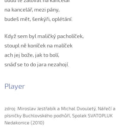
budu tě žalovat na kancelář
Až půjdu na trávu
na kancelář, mezi pány,
Bár su já hrnčířův syn
budeš mět, šenkýři, oplétání.
Bars su já hrnčířův syn
Bílá růža rozkvétala (Alena Mimochodková, 2006)
Když sem byl maličký pacholíček,
Bílá růža rozkvétala (Kristýna Malá, 2009)
stoupl ně koníček na malíček
Boršičtí mládenci (Kateřina Šmídová, 2009)
Černé oči, černé
ach jej bože, jak to bolí,
Červená růžičko (Petra Obdržálková, 2010)
snáď se to do jara nezahojí.
Červené jablúčko...
Červené jabučko (Klára Elsnerová, 2008)
Player
Chodí kňaz po dvore (Martin Pěcha, 2006)
Chodí kňaz po dvore (Patrik Matušina, 2008)
Chodila...
zdroj: Miroslav Jestřabík a Michal Dvouletý, Nářečí a
písničky Buchlovského podhůří, Spolek SVATOPLUK
Chodiła Anička...
Nedakonice (2010)
Chodila po roli...