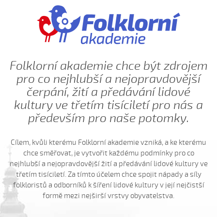
Ej, léto, léto (Jachníková Markéta, 2010)
Ej, mamičko, jede k nám (Lucie Nucová, 2004)
Ej, moselo by nebyc (Antonín Bruštík, 2004)
Ej oře, oře, pánú pacholek (Jana Záhorová, 2005)
Ej oře, oře, pánú pacholek (Julie Habartová, 2004)
Folklorní akademie chce být zdrojem
pro co nejhlubší a nejopravdovější
Ej oře, oře pánú pacholek (Kristýna Macková, 2009)
čerpání, žití a předávání lidové
Ej, padá, padá rosička (Adéla Čevelová, 2010)
kultury ve třetím tisíciletí pro nás a
Ej, padá, padá rosička (Kateřina Koníčková, 2004)
především pro naše potomky.
Ej, počkaj, Juro, Jane...
Ej, počkaj, Juro, Jane (Klára Elsnerová, 2008)
Cílem, kvůli kterému Folklorní akademie vzniká, a ke kterému
Ej, rozmarýn, rozmarýn...
chce směřovat, je vytvořit každému podmínky pro co
nejhlubší a nejopravdovější žití a předávání lidové kultury ve
Ej, vím já o děvčině
třetím tisíciletí. Za tímto účelem chce spojit nápady a síly
Ešče si zazpjevám (Provodovská Kristýna, 2010)
folkloristů a odborníků k šíření lidové kultury v její nejčistší
Eště byly štyry týdně do hodů
formě mezi nejširší vrstvy obyvatelstva.
Eště jednú