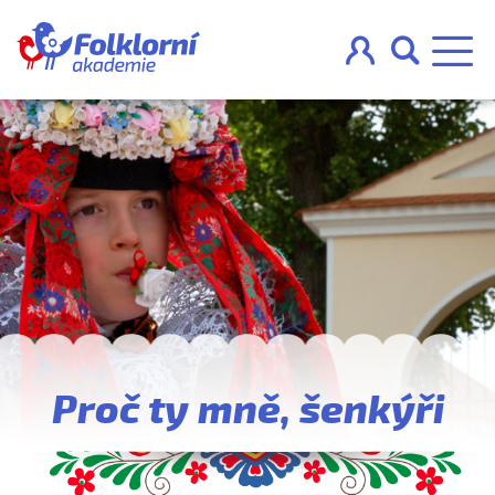



O projektu
Pravidla
Blog
Nahraj
Proč ty mně, šenkýři