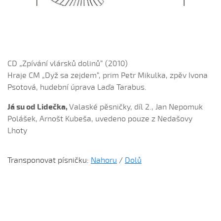
Dívča, dívča...
Do kosteła zvónili...
Dycky ně maměnka říkávala (Fornůsková Barbora,
2010)
Dycky sa starali (Patrik Matušina, 2006)
CD „Zpívání vlársků dolinů“ (2010)
Dycky sem....
Hraje CM „Dyž sa zejdem“, prim Petr Mikulka, zpěv Ivona
Dycky sem sa...
Psotová, hudební úprava Laďa Tarabus.
Dycky sem sa dívávala...
Já su od Lidečka,
Valaské pěsničky, díl 2., Jan Nepomuk
Dycky sem ti říkávala (Elsnerová Klára, 2010)
Polášek, Arnošt Kubeša, uvedeno pouze z Nedašovy
Lhoty
Dyž sa voják na téj vojně (Antonín Bruštík, 2004)
Ej, až budu
Transponovat písničku:
Nahoru
/
Dolů
Ej, až budu veliká
Ej, léto, léto (Jachníková Markéta, 2010)
Ej, mamičko, jede k nám (Lucie Nucová, 2004)
Ej, moselo by nebyc (Antonín Bruštík, 2004)
Ej oře, oře, pánú pacholek (Jana Záhorová, 2005)