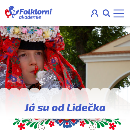



O projektu
Pravidla
Blog
Nahraj
Já su od Lidečka