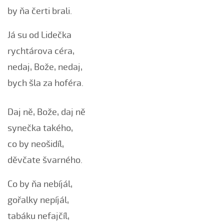
by ňa čerti brali.
Bílá růža rozkvétala (Kristýna Malá, 2009)
Boršičtí mládenci (Kateřina Šmídová, 2009)
Já su od Lidečka
Černé oči, černé
rychtárova céra,
Červená růžičko (Petra Obdržálková, 2010)
nedaj, Bože, nedaj,
Červené jablúčko...
bych šla za hoféra.
Červené jabučko (Klára Elsnerová, 2008)
Chodí kňaz po dvore (Martin Pěcha, 2006)
Daj ně, Bože, daj ně
Chodí kňaz po dvore (Patrik Matušina, 2008)
synečka takého,
Chodila...
co by neošidíl,
Chodiła Anička...
děvčate švarného.
Chodila po roli...
Chodily dvě panny...
Co by ňa nebíjál,
Chodily dvě panny (Iveta Janíková, 2008)
gořalky nepíjál,
Chovali ňa maměnka
tabáku nefajčíl,
Chovali ně maměnka...