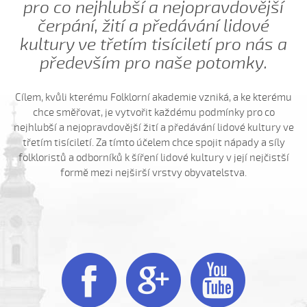
Hrajte ně husličky (Jakub Šustr, 2004)
pro co nejhlubší a nejopravdovější
Hrajte ně husličky (Marek Kuruc, 2014)
čerpání, žití a předávání lidové
kultury ve třetím tisíciletí pro nás a
Hrajte ně husličky (Matouš Orlovský, 2017)
především pro naše potomky.
Hromy bijú...
Hromy bijú a déšť
Cílem, kvůli kterému Folklorní akademie vzniká, a ke kterému
Hromy bijú a déšť prší...
chce směřovat, je vytvořit každému podmínky pro co
Hromy bijú a déšť prší leje sa (Patrik Matušina, 2010)
nejhlubší a nejopravdovější žití a předávání lidové kultury ve
třetím tisíciletí. Za tímto účelem chce spojit nápady a síly
Hubočí, hubočí
folkloristů a odborníků k šíření lidové kultury v její nejčistší
Husári, husári...
formě mezi nejširší vrstvy obyvatelstva.
Ide forman dolinú
Ideme, ideme...
Já bych sa vdávala (Lucie Rybnikářová, 2008)
Já su ráda (Gabriela Krchňáčková, 2010)



Já su ráda (Jana Matějíčková, 2009)
Já su ráda (Lucie Vaculková, 2016)