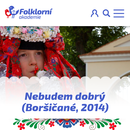



O projektu
Pravidla
Blog
Nebudem dobrý
Nahraj
(Boršičané, 2014)