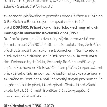
Chodily dvě panny (Iveta Janíková, 2008)
Tomáš Trtek (1973, klarinet), Jakub Ilík (1986, housle),
Zdeněk Stašek (1975, housle)
Chovali ňa maměnka
Chovali ně maměnka...
zvláštnosti písňového repertoáru obce Boršice u Blatnice
O Boršicích u Blatnice jsem napsala disertační
Chovaly ně maměnka (Lucie Rybnikářová, 2008)
práci
BORŠICE, Příspěvky k historicko - ethnografické
Chovaly ně maměnka (Tereza Hůsková, 2004)
monografii moravskoslovenské obce, 1953.
Čí sú to husy na tej vodě
Do Boršic jsem jezdila dva roky. Výzkumem a sběrem
Čí to husičky na tej vodě (Štěpánka Králová, 2004)
jsem tam strávila 90 dní. Obec mě zaujala tím, že leží na
přechodu mezi Horňáckem a Dolňáckem. Není to ale ani
Čí to lúčka nekosená...
čistě dolňácká dědina, ani čistě horňácká. Je cosi mezi
Čí že sú to koně ve dvoře (David Hofman, 2004)
tím. Dokonce bych řekla, že tehdy Boršice směřovaly
Čí že sú to koně, žádný s nima neore (Martin Pěcha,
spíše k Suchovu než k Hradišti. I ten písňový repertoár mi
2004)
připadá také tak na pomezí. A ještě mě překvapila jedna
Cigáné, cigáné (Anna Maňásková, 2005)
skutečnost. Boršičané měli obrovský smysl pro humor. To
Čja, že je to hen ta scena (Martina Holíková, 2005)
se přeneslo i do písní, které zpívali. Texty, které všude
okolo byly běžné, měli Boršičané často vylepšené
Co sa stalo na Stráni pri bráně (Alena Mimochodková,
2005)
humorem, či škádlivkou.
Daj ně, Bože, synka...
Olga Hrabalová (1930 - 2017)