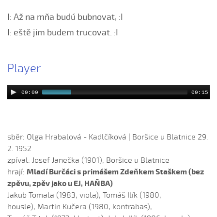
Bars su já hrnčířův syn
I: Až na mňa budú bubnovat, :I
Bílá růža rozkvétala (Alena Mimochodková, 2006)
I: eště jim budem trucovat. :I
Bílá růža rozkvétala (Kristýna Malá, 2009)
Boršičtí mládenci (Kateřina Šmídová, 2009)
Player
Černé oči, černé
Červená růžičko (Petra Obdržálková, 2010)
00:00
00:15
Červené jablúčko...
Červené jabučko (Klára Elsnerová, 2008)
Chodí kňaz po dvore (Martin Pěcha, 2006)
sběr: Olga Hrabalová - Kadlčíková | Boršice u Blatnice 29.
Chodí kňaz po dvore (Patrik Matušina, 2008)
2. 1952
Chodila...
zpíval: Josef Janečka (1901), Boršice u Blatnice
hrají:
Mladí Burčáci s primášem Zdeňkem Staškem (bez
Chodiła Anička...
zpěvu, zpěv jako u EJ, HAŇBA)
Chodila po roli...
Jakub Tomala (1983, viola), Tomáš Ilík (1980,
Chodily dvě panny...
housle), Martin Kučera (1980, kontrabas),