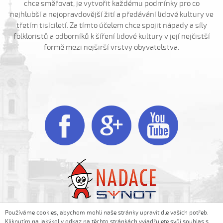
chce směřovat, je vytvořit každému podmínky pro co
Fialenko modrá, co nemožeš
nejhlubší a nejopravdovější žití a předávání lidové kultury ve
Haj, husičky, haj (Helena Šťastná, 2008)
třetím tisíciletí. Za tímto účelem chce spojit nápady a síly
Hnalo dívča krávy (Čevelová Adéla, 2008)
folkloristů a odborníků k šíření lidové kultury v její nejčistší
formě mezi nejširší vrstvy obyvatelstva.
Hnalo dívča krávy, hnalo (Jolana Sedlářová, 2017)
Hnalo dívča krávy (Jana Gabrielová, 2010)
Hnalo dívča krávy (Kristýna Menšíková, 2013)
Hnalo dívča krávy (Lucie Němečková, 2013)
Hnalo dívča krávy (Nora Ondrová, 2014)



Hoja, hoja, hoja (Iva Bedřichová, 2005)
Hoja, hoja, hoja (Kateřina Hruščáková, 2008)
Hoja, hoja, hoja (Valerie Šabršulová, 2009)
Hopaj hop...
Hopaj hop, hopaj hop
Hore ňú, dole ňú
Hradišťu, Hradišťu (Dominika Musilová, 2009)
Používáme cookies, abychom mohli naše stránky upravit dle vašich potřeb.
Folklorní akademie © 2014-2016. All rights reserved.
Kliknutím na jakýkoliv odkaz na těchto stránkách vyjadřujete svůj souhlas s