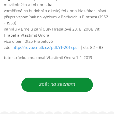
Daj ně, Bože, vědět (Lucie Rybnikářová, 2009)
muzikoložka a folkloristka
zaměřená na hudební a dětský folklor a klasifikaci písní
Daj, Pán Bůh, deštíčka (Marek Pavlica, 2010)
přepis vzpomínek na výzkum v Boršicích u Blatnice (1952
Dívča, dívča...
- 1953)
Do kosteła zvónili...
nahráli v Brně u paní Olgy Hrabalové 23. 8. 2008 Vít
Dycky ně maměnka říkávala (Fornůsková Barbora,
Hrabal a Vlastimil Ondra
2010)
více o paní Olze Hrabalové
Dycky sa starali (Patrik Matušina, 2006)
zde:
http://revue.nulk.cz/pdf/r1-2017.pdf
| str. 82 - 83
Dycky sem....
tuto stránku zpracoval Vlastimil Ondra 1. 1. 2019
Dycky sem sa...
Dycky sem sa dívávala...
Dycky sem ti říkávala (Elsnerová Klára, 2010)
zpět na seznam
Dyž sa voják na téj vojně (Antonín Bruštík, 2004)
Ej, až budu
Ej, až budu veliká
Ej, léto, léto (Jachníková Markéta, 2010)