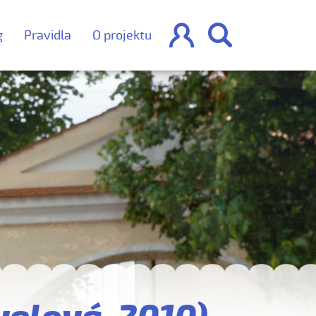


g
Pravidla
O projektu