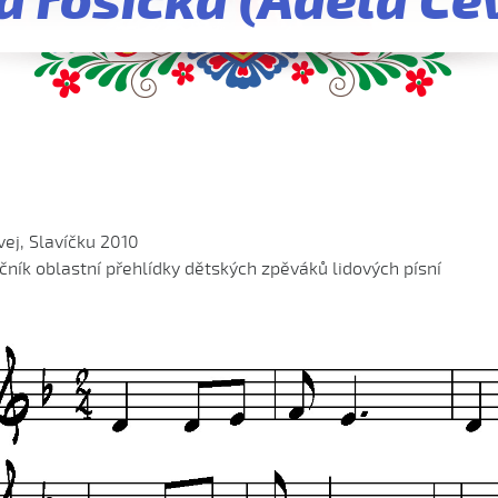
dá rosička (Adéla Če
vej, Slavíčku 2010
očník oblastní přehlídky dětských zpěváků lidových písní