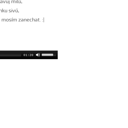
ravuj milú,
nku sivú,
u mosím zanechat. :|
01:20