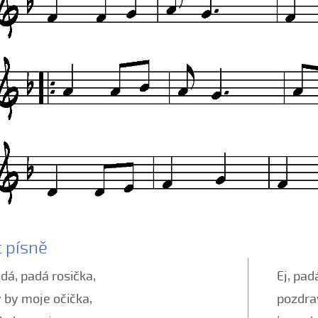
t písně
adá, padá rosička,
Ej, pad
 by moje očička,
pozdrav