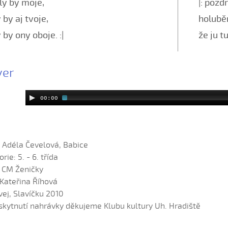
aly by moje,
|: pozd
 by aj tvoje,
holubě
 by ony oboje. :|
že ju t
yer
00:00
: Adéla Čevelová, Babice
rie: 5. - 6. třída
: CM Ženičky
 Kateřina Říhová
vej, Slavíčku 2010
skytnutí nahrávky děkujeme Klubu kultury Uh. Hradiště