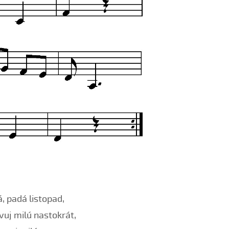
á, padá listopad,
uj milú nastokrát,