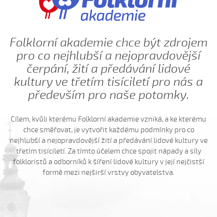
Ej oře, oře pánú pacholek (Kristýna Macková, 2009)
Ej, padá, padá rosička (Adéla Čevelová, 2010)
Ej, padá, padá rosička (Kateřina Koníčková, 2004)
Folklorní akademie chce být zdrojem
Ej, počkaj, Juro, Jane...
pro co nejhlubší a nejopravdovější
Ej, počkaj, Juro, Jane (Klára Elsnerová, 2008)
čerpání, žití a předávání lidové
Ej, rozmarýn, rozmarýn...
kultury ve třetím tisíciletí pro nás a
Ej, vím já o děvčině
především pro naše potomky.
Ešče si zazpjevám (Provodovská Kristýna, 2010)
Eště byly štyry týdně do hodů
Cílem, kvůli kterému Folklorní akademie vzniká, a ke kterému
chce směřovat, je vytvořit každému podmínky pro co
Eště jednú
nejhlubší a nejopravdovější žití a předávání lidové kultury ve
Fialenko modrá...
třetím tisíciletí. Za tímto účelem chce spojit nápady a síly
Fialenko modrá, co nemožeš
folkloristů a odborníků k šíření lidové kultury v její nejčistší
formě mezi nejširší vrstvy obyvatelstva.
Haj, husičky, haj (Helena Šťastná, 2008)
Hnalo dívča krávy (Čevelová Adéla, 2008)
Hnalo dívča krávy, hnalo (Jolana Sedlářová, 2017)