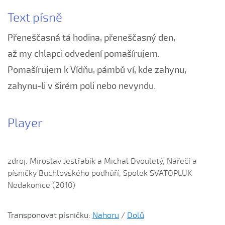
Černé oči, černé
Text písně
Červená růžičko (Petra Obdržálková, 2010)
Přeneščasná tá hodina, přeneščasný den,
Červené jablúčko...
až my chlapci odvedení pomašírujem.
Červené jabučko (Klára Elsnerová, 2008)
Pomašírujem k Vídňu, pámbů ví, kde zahynu,
Chodí kňaz po dvore (Martin Pěcha, 2006)
zahynu-li v širém poli nebo nevyndu.
Chodí kňaz po dvore (Patrik Matušina, 2008)
Chodila...
Chodiła Anička...
Player
Chodila po roli...
Chodily dvě panny...
zdroj: Miroslav Jestřabík a Michal Dvouletý, Nářečí a
Chodily dvě panny (Iveta Janíková, 2008)
písničky Buchlovského podhůří, Spolek SVATOPLUK
Chovali ňa maměnka
Nedakonice (2010)
Chovali ně maměnka...
Chovaly ně maměnka (Lucie Rybnikářová, 2008)
Transponovat písničku:
Nahoru
/
Dolů
Chovaly ně maměnka (Tereza Hůsková, 2004)