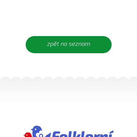
Dycky ně maměnka říkávala (Fornůsková Barbora,
2010)
Dycky sa starali (Patrik Matušina, 2006)
Dycky sem....
Dycky sem sa...
zpět na seznam
Dycky sem sa dívávala...
Dycky sem ti říkávala (Elsnerová Klára, 2010)
Dyž sa voják na téj vojně (Antonín Bruštík, 2004)
Ej, až budu
Ej, až budu veliká
Ej, léto, léto (Jachníková Markéta, 2010)
Ej, mamičko, jede k nám (Lucie Nucová, 2004)
Ej, moselo by nebyc (Antonín Bruštík, 2004)
Ej oře, oře, pánú pacholek (Jana Záhorová, 2005)
Ej oře, oře, pánú pacholek (Julie Habartová, 2004)