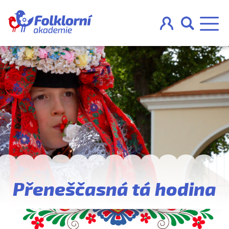



O projektu
Pravidla
Blog
Nahraj
Přeneščasná tá hodina