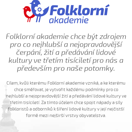
Hore ňú, dole ňú
Hradišťu, Hradišťu (Dominika Musilová, 2009)
Hrajte ně husličky (Antonín Bruštík, 2006)
Hrajte ně husličky (Daniel Bruštík, 2009)
Folklorní akademie chce být zdrojem
Hrajte ně husličky (Jakub Šustr, 2004)
pro co nejhlubší a nejopravdovější
Hrajte ně husličky (Marek Kuruc, 2014)
čerpání, žití a předávání lidové
Hrajte ně husličky (Matouš Orlovský, 2017)
kultury ve třetím tisíciletí pro nás a
především pro naše potomky.
Hromy bijú...
Hromy bijú a déšť
Cílem, kvůli kterému Folklorní akademie vzniká, a ke kterému
Hromy bijú a déšť prší...
chce směřovat, je vytvořit každému podmínky pro co
Hromy bijú a déšť prší leje sa (Patrik Matušina, 2010)
nejhlubší a nejopravdovější žití a předávání lidové kultury ve
Hubočí, hubočí
třetím tisíciletí. Za tímto účelem chce spojit nápady a síly
folkloristů a odborníků k šíření lidové kultury v její nejčistší
Husári, husári...
formě mezi nejširší vrstvy obyvatelstva.
Ide forman dolinú
Ideme, ideme...