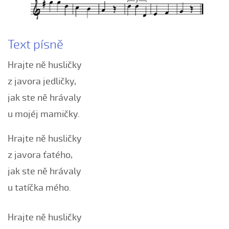
Ani sem si nemyslela
Až půjdu na trávu
Bár su já hrnčířův syn
Text písně
Bars su já hrnčířův syn
Hrajte ně husličky
Bílá růža rozkvétala (Alena Mimochodková, 2006)
Bílá růža rozkvétala (Kristýna Malá, 2009)
z javora jedličky,
Boršičtí mládenci (Kateřina Šmídová, 2009)
jak ste ně hrávaly
Černé oči, černé
u mojéj mamičky.
Červená růžičko (Petra Obdržálková, 2010)
Hrajte ně husličky
Červené jablúčko...
z javora ťatého,
Červené jabučko (Klára Elsnerová, 2008)
jak ste ně hrávaly
Chodí kňaz po dvore (Martin Pěcha, 2006)
u tatíčka mého.
Chodí kňaz po dvore (Patrik Matušina, 2008)
Chodila...
Hrajte ně husličky
Chodiła Anička...