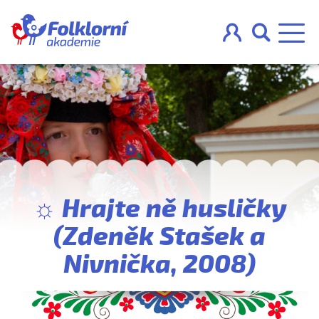



O projektu
Pravidla
☼ Hrajte ně husličky
Blog
(Zdeněk Stašek a
Nahraj
Nivnička, 2008)