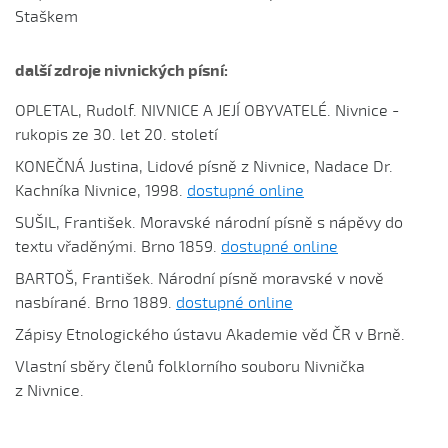
Co sa stalo na Stráni pri bráně (Alena Mimochodková,
Staškem
2005)
Daj ně, Bože, synka...
další zdroje nivnických písní:
Daj ně, Bože, vědět (Lucie Rybnikářová, 2009)
OPLETAL, Rudolf. NIVNICE A JEJÍ OBYVATELÉ. Nivnice -
Daj, Pán Bůh, deštíčka (Marek Pavlica, 2010)
rukopis ze 30. let 20. století
Dívča, dívča...
KONEČNÁ Justina, Lidové písně z Nivnice, Nadace Dr.
Do kosteła zvónili...
Kachníka Nivnice, 1998.
dostupné online
Dycky ně maměnka říkávala (Fornůsková Barbora,
2010)
SUŠIL, František. Moravské národní písně s nápěvy do
textu vřaděnými. Brno 1859.
dostupné online
Dycky sa starali (Patrik Matušina, 2006)
BARTOŠ, František. Národní písně moravské v nově
Dycky sem....
nasbírané. Brno 1889.
dostupné online
Dycky sem sa...
Zápisy Etnologického ústavu Akademie věd ČR v Brně.
Dycky sem sa dívávala...
Vlastní sběry členů folklorního souboru Nivnička
Dycky sem ti říkávala (Elsnerová Klára, 2010)
z Nivnice.
Dyž sa voják na téj vojně (Antonín Bruštík, 2004)
Ej, až budu