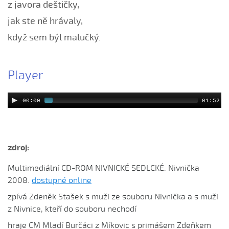
z javora deštičky,
Chodila po roli...
Chodily dvě panny...
jak ste ně hrávaly,
Chodily dvě panny (Iveta Janíková, 2008)
když sem býl malučký.
Chovali ňa maměnka
Chovali ně maměnka...
Player
Chovaly ně maměnka (Lucie Rybnikářová, 2008)
Chovaly ně maměnka (Tereza Hůsková, 2004)
00:00
01:52
Čí sú to husy na tej vodě
Čí to husičky na tej vodě (Štěpánka Králová, 2004)
Čí to lúčka nekosená...
zdroj:
Čí že sú to koně ve dvoře (David Hofman, 2004)
Multimediální CD-ROM NIVNICKÉ SEDLCKÉ. Nivnička
Čí že sú to koně, žádný s nima neore (Martin Pěcha,
2008.
dostupné online
2004)
zpívá Zdeněk Stašek s muži ze souboru Nivnička a s muži
Cigáné, cigáné (Anna Maňásková, 2005)
z Nivnice, kteří do souboru nechodí
Čja, že je to hen ta scena (Martina Holíková, 2005)
hraje CM Mladí Burčáci z Míkovic s primášem Zdeňkem