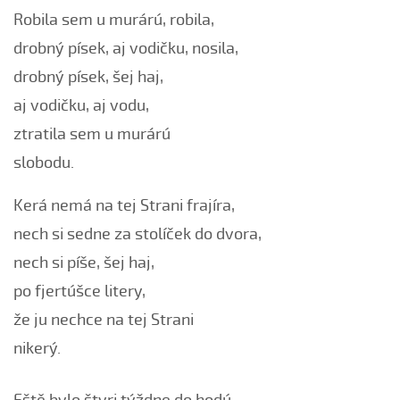
Robila sem u murárú, robila,
Černé oči, černé
drobný písek, aj vodičku, nosila,
Červená růžičko (Petra Obdržálková, 2010)
Červené jablúčko...
drobný písek, šej haj,
Červené jabučko (Klára Elsnerová, 2008)
aj vodičku, aj vodu,
Chodí kňaz po dvore (Martin Pěcha, 2006)
ztratila sem u murárú
Chodí kňaz po dvore (Patrik Matušina, 2008)
slobodu.
Chodila...
Kerá nemá na tej Strani frajíra,
Chodiła Anička...
nech si sedne za stolíček do dvora,
Chodila po roli...
nech si píše, šej haj,
Chodily dvě panny...
Chodily dvě panny (Iveta Janíková, 2008)
po fjertúšce litery,
Chovali ňa maměnka
že ju nechce na tej Strani
Chovali ně maměnka...
nikerý.
Chovaly ně maměnka (Lucie Rybnikářová, 2008)
Chovaly ně maměnka (Tereza Hůsková, 2004)