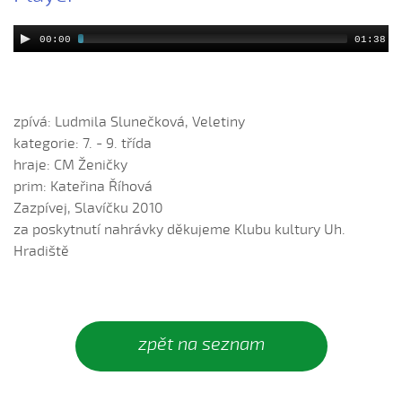
Dycky ně maměnka říkávala (Fornůsková Barbora, 2010)
Dycky sa starali (Patrik Matušina, 2006)
00:00
01:38
Dycky sem....
Dycky sem sa...
Dycky sem sa dívávala...
zpívá: Ludmila Slunečková, Veletiny
Dycky sem ti říkávala (Elsnerová Klára, 2010)
kategorie: 7. - 9. třída
hraje: CM Ženičky
Dyž sa voják na téj vojně (Antonín Bruštík, 2004)
prim: Kateřina Říhová
Ej, až budu
Zazpívej, Slavíčku 2010
Ej, až budu veliká
za poskytnutí nahrávky děkujeme Klubu kultury Uh.
Ej, léto, léto (Jachníková Markéta, 2010)
Hradiště
Ej, mamičko, jede k nám (Lucie Nucová, 2004)
Ej, moselo by nebyc (Antonín Bruštík, 2004)
Ej oře, oře, pánú pacholek (Jana Záhorová, 2005)
zpět na seznam
Ej oře, oře, pánú pacholek (Julie Habartová, 2004)
Ej oře, oře pánú pacholek (Kristýna Macková, 2009)