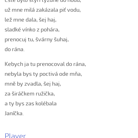
Eště bylo štyri týždne do hodú,
Čí sú to husy na tej vodě
už mne milá zakázala piť vodu,
Čí to husičky na tej vodě (Štěpánka Králová, 2004)
lež mne dala, šej haj,
Čí to lúčka nekosená...
sladké vínko z pohára,
Čí že sú to koně ve dvoře (David Hofman, 2004)
prenocuj tu, švárny šuhaj,
Čí že sú to koně, žádný s nima neore (Martin Pěcha,
do rána.
2004)
Cigáné, cigáné (Anna Maňásková, 2005)
Kebych ja tu prenocoval do rána,
Čja, že je to hen ta scena (Martina Holíková, 2005)
nebyla bys ty poctivá ode mňa,
Co sa stalo na Stráni pri bráně (Alena Mimochodková,
mně by zvadla, šej haj,
2005)
za širáčkem ružička,
Daj ně, Bože, synka...
a ty bys zas kolébala
Daj ně, Bože, vědět (Lucie Rybnikářová, 2009)
Daj, Pán Bůh, deštíčka (Marek Pavlica, 2010)
Janíčka.
Dívča, dívča...
Do kosteła zvónili...
Player