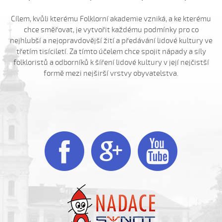
Hnalo dívča krávy (Kristýna Menšíková, 2013)
Cílem, kvůli kterému Folklorní akademie vzniká, a ke kterému
Hnalo dívča krávy (Lucie Němečková, 2013)
chce směřovat, je vytvořit každému podmínky pro co
Hnalo dívča krávy (Nora Ondrová, 2014)
nejhlubší a nejopravdovější žití a předávání lidové kultury ve
Hoja, hoja, hoja (Iva Bedřichová, 2005)
třetím tisíciletí. Za tímto účelem chce spojit nápady a síly
folkloristů a odborníků k šíření lidové kultury v její nejčistší
Hoja, hoja, hoja (Kateřina Hruščáková, 2008)
formě mezi nejširší vrstvy obyvatelstva.
Hoja, hoja, hoja (Valerie Šabršulová, 2009)
Hopaj hop...
Hopaj hop, hopaj hop
Hore ňú, dole ňú



Hradišťu, Hradišťu (Dominika Musilová, 2009)
Hrajte ně husličky (Antonín Bruštík, 2006)
Hrajte ně husličky (Daniel Bruštík, 2009)
Hrajte ně husličky (Jakub Šustr, 2004)
Hrajte ně husličky (Marek Kuruc, 2014)
Hrajte ně husličky (Matouš Orlovský, 2017)