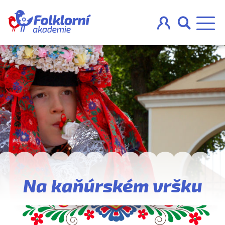



O projektu
Pravidla
Blog
Nahraj
Na kaňúrském vršku