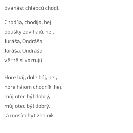
Bílá růža rozkvétala (Kristýna Malá, 2009)
dvanást chlapců chodí.
Boršičtí mládenci (Kateřina Šmídová, 2009)
Chodíja, chodíja, hej,
Černé oči, černé
obušky zdvihajú, hej,
Červená růžičko (Petra Obdržálková, 2010)
Juráša, Ondráša,
Červené jablúčko...
Juráša, Ondráša,
Červené jabučko (Klára Elsnerová, 2008)
věrně si vartujú.
Chodí kňaz po dvore (Martin Pěcha, 2006)
Chodí kňaz po dvore (Patrik Matušina, 2008)
Hore háj, dole háj, hej,
Chodila...
hore hájom chodník, hej,
Chodiła Anička...
Chodila po roli...
můj otec býl dobrý,
Chodily dvě panny...
můj otec býl dobrý,
Chodily dvě panny (Iveta Janíková, 2008)
já mosím byt zbojník.
Chovali ňa maměnka
Chovali ně maměnka...