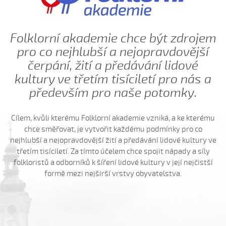
Hnalo dívča krávy, hnalo (Jolana Sedlářová, 2017)
Hnalo dívča krávy (Jana Gabrielová, 2010)
Folklorní akademie chce být zdrojem
Hnalo dívča krávy (Kristýna Menšíková, 2013)
pro co nejhlubší a nejopravdovější
Hnalo dívča krávy (Lucie Němečková, 2013)
čerpání, žití a předávání lidové
Hnalo dívča krávy (Nora Ondrová, 2014)
kultury ve třetím tisíciletí pro nás a
především pro naše potomky.
Hoja, hoja, hoja (Iva Bedřichová, 2005)
Hoja, hoja, hoja (Kateřina Hruščáková, 2008)
Cílem, kvůli kterému Folklorní akademie vzniká, a ke kterému
Hoja, hoja, hoja (Valerie Šabršulová, 2009)
chce směřovat, je vytvořit každému podmínky pro co
Hopaj hop...
nejhlubší a nejopravdovější žití a předávání lidové kultury ve
Hopaj hop, hopaj hop
třetím tisíciletí. Za tímto účelem chce spojit nápady a síly
folkloristů a odborníků k šíření lidové kultury v její nejčistší
Hore ňú, dole ňú
formě mezi nejširší vrstvy obyvatelstva.
Hradišťu, Hradišťu (Dominika Musilová, 2009)
Hrajte ně husličky (Antonín Bruštík, 2006)
Hrajte ně husličky (Daniel Bruštík, 2009)