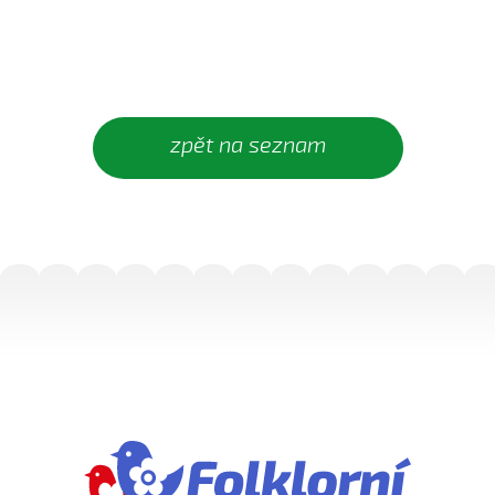
Ej oře, oře, pánú pacholek (Julie Habartová, 2004)
Ej oře, oře pánú pacholek (Kristýna Macková, 2009)
Ej, padá, padá rosička (Adéla Čevelová, 2010)
Ej, padá, padá rosička (Kateřina Koníčková, 2004)
zpět na seznam
Ej, počkaj, Juro, Jane...
Ej, počkaj, Juro, Jane (Klára Elsnerová, 2008)
Ej, rozmarýn, rozmarýn...
Ej, vím já o děvčině
Ešče si zazpjevám (Provodovská Kristýna, 2010)
Eště byly štyry týdně do hodů
Eště jednú
Fialenko modrá...
Fialenko modrá, co nemožeš
Haj, husičky, haj (Helena Šťastná, 2008)
Hnalo dívča krávy (Čevelová Adéla, 2008)