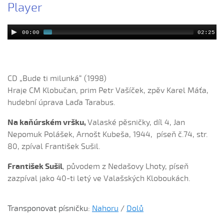
Player
Chovaly ně maměnka (Lucie Rybnikářová, 2008)
Chovaly ně maměnka (Tereza Hůsková, 2004)
00:00
02:25
Čí sú to husy na tej vodě
Čí to husičky na tej vodě (Štěpánka Králová, 2004)
Čí to lúčka nekosená...
CD „Bude ti milunká“ (1998)
Čí že sú to koně ve dvoře (David Hofman, 2004)
Hraje CM Klobučan, prim Petr Vašíček, zpěv Karel Máťa,
Čí že sú to koně, žádný s nima neore (Martin Pěcha,
hudební úprava Laďa Tarabus.
2004)
Na kaňúrském vršku,
Valaské pěsničky, díl 4, Jan
Cigáné, cigáné (Anna Maňásková, 2005)
Nepomuk Polášek, Arnošt Kubeša, 1944, píseň č.74, str.
Čja, že je to hen ta scena (Martina Holíková, 2005)
80, zpíval František Sušil.
Co sa stalo na Stráni pri bráně (Alena Mimochodková,
František Sušil
, původem z Nedašovy Lhoty, píseň
2005)
zazpíval jako 40-ti letý ve Valašských Kloboukách.
Daj ně, Bože, synka...
Daj ně, Bože, vědět (Lucie Rybnikářová, 2009)
Transponovat písničku:
Nahoru
/
Dolů
Daj, Pán Bůh, deštíčka (Marek Pavlica, 2010)