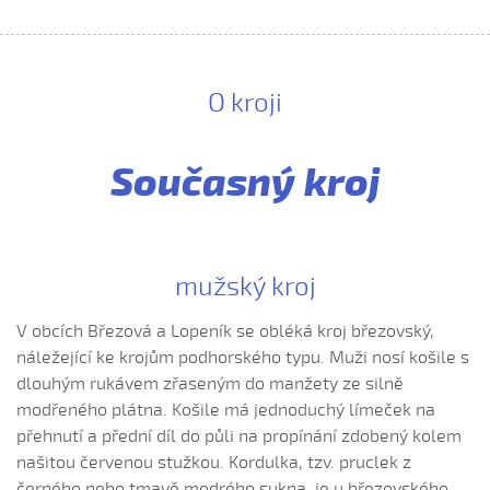
Ej oře, oře, pánú pacholek (Julie Habartová, 2004)
Ej oře, oře pánú pacholek (Kristýna Macková, 2009)
Ej, padá, padá rosička (Adéla Čevelová, 2010)
O kroji
Ej, padá, padá rosička (Kateřina Koníčková, 2004)
Ej, počkaj, Juro, Jane...
Ej, počkaj, Juro, Jane (Klára Elsnerová, 2008)
Současný kroj
Ej, rozmarýn, rozmarýn...
Ej, vím já o děvčině
Ešče si zazpjevám (Provodovská Kristýna, 2010)
mužský kroj
Eště byly štyry týdně do hodů
V obcích Březová a Lopeník se obléká kroj březovský,
Eště jednú
náležející ke krojům podhorského typu. Muži nosí košile s
Fialenko modrá...
dlouhým rukávem zřaseným do manžety ze silně
Fialenko modrá, co nemožeš
modřeného plátna. Košile má jednoduchý límeček na
Haj, husičky, haj (Helena Šťastná, 2008)
přehnutí a přední díl do půli na propínání zdobený kolem
našitou červenou stužkou. Kordulka, tzv. pruclek z
Hnalo dívča krávy (Čevelová Adéla, 2008)
černého nebo tmavě modrého sukna, je u březovského