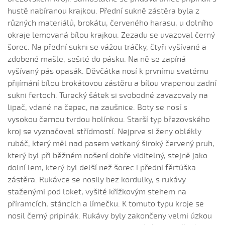
Já su ráda (Vystrčilová Žaneta, 2007)
hustě nabíranou krajkou. Přední sukně zástěra byla z
Já su synek z Debrecína (Daniel Bruštík, 2010)
různých materiálů, brokátu, červeného harasu, u dolního
Ja žalo dívča, ja žalo trávu
okraje lemovaná bílou krajkou. Zezadu se uvazoval černý
šorec. Na přední sukni se vážou tráčky, čtyři vyšívané a
Janíčenko, Janko...
zdobené mašle, sešité do pásku. Na ně se zapíná
Janíčku...
vyšívaný pás opasák. Děvčátka nosí k prvnímu svatému
Janíčku, Janíčku...
přijímání bílou brokátovou zástěru a bílou vrapenou zadní
Jano z hory jede (Petr Suchánek, 2008)
sukni fertoch. Turecký šátek si svobodné zavazovaly na
lipač, vdané na čepec, na zaušnice. Boty se nosí s
Javorové husle (Antonín Bruštík, 2006)
vysokou černou tvrdou holínkou. Starší typ březovského
Jede forman dolinú (Daniel Beníček 2008)
kroj se vyznačoval střídmostí. Nejprve si ženy oblékly
Jede Janko...
rubáč, který měl nad pasem vetkaný široký červený pruh,
Jede šohaj z Vídňa (Alois Zatloukal, 2004)
který byl při běžném nošení dobře viditelný, stejně jako
dolní lem, který byl delší než šorec i přední fěrtúška
Jeden cigáň (Daniel Bruštík, 2013)
zástěra. Rukávce se nosily bez kordulky, s rukávy
Jeden cigáň (Josef Zámečník, 2009)
staženými pod loket, vyšité křížkovým stehem na
Jedna mamka (Eliška Hodulíková, 2008)
příramcích, stáncích a límečku. K tomuto typu kroje se
K horám...
nosil černý pripinák. Rukávy byly zakončeny velmi úzkou