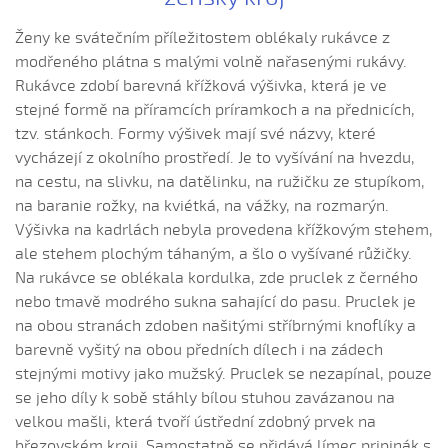
Hrajte ně husličky (Marek Kuruc, 2014)
Hrajte ně husličky (Matouš Orlovský, 2017)
Ženy ke svátečním příležitostem oblékaly rukávce z
modřeného plátna s malými volně nařasenými rukávy.
Hromy bijú...
Rukávce zdobí barevná křížková výšivka, která je ve
Hromy bijú a déšť
stejné formě na příramcích príramkoch a na přednicích,
Hromy bijú a déšť prší...
tzv. stánkoch. Formy výšivek mají své názvy, které
Hromy bijú a déšť prší leje sa (Patrik Matušina, 2010)
vycházejí z okolního prostředí. Je to vyšívání na hvezdu,
na cestu, na slivku, na datělinku, na ružičku ze stupíkom,
Hubočí, hubočí
na baranie rožky, na kviétká, na vážky, na rozmarýn.
Husári, husári...
Výšivka na kadrlách nebyla provedena křížkovým stehem,
Ide forman dolinú
ale stehem plochým táhaným, a šlo o vyšívané růžičky.
Ideme, ideme...
Na rukávce se oblékala kordulka, zde pruclek z černého
nebo tmavě modrého sukna sahající do pasu. Pruclek je
Já bych sa vdávala (Lucie Rybnikářová, 2008)
na obou stranách zdoben našitými stříbrnými knoflíky a
Já su ráda (Gabriela Krchňáčková, 2010)
barevně vyšitý na obou předních dílech i na zádech
Já su ráda (Jana Matějíčková, 2009)
stejnými motivy jako mužský. Pruclek se nezapínal, pouze
Já su ráda (Lucie Vaculková, 2016)
se jeho díly k sobě stáhly bílou stuhou zavázanou na
velkou mašli, která tvoří ústřední zdobný prvek na
Já su ráda (Renata Šťastná, 2006)
březovském kroji. Samostatně se přidává límec pripinák s