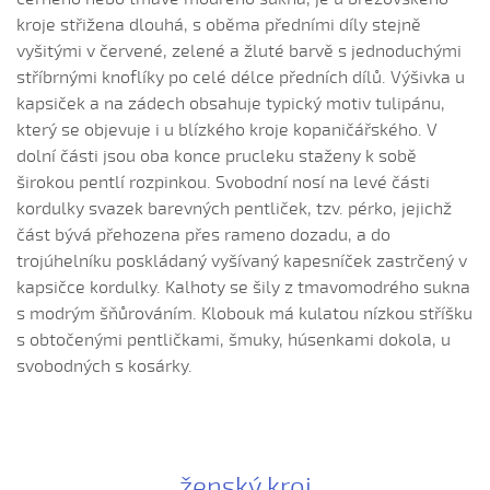
Hnalo dívča krávy, hnalo (Jolana Sedlářová, 2017)
kroje střižena dlouhá, s oběma předními díly stejně
Hnalo dívča krávy (Jana Gabrielová, 2010)
vyšitými v červené, zelené a žluté barvě s jednoduchými
Hnalo dívča krávy (Kristýna Menšíková, 2013)
stříbrnými knoflíky po celé délce předních dílů. Výšivka u
kapsiček a na zádech obsahuje typický motiv tulipánu,
Hnalo dívča krávy (Lucie Němečková, 2013)
který se objevuje i u blízkého kroje kopaničářského. V
Hnalo dívča krávy (Nora Ondrová, 2014)
dolní části jsou oba konce prucleku staženy k sobě
Hoja, hoja, hoja (Iva Bedřichová, 2005)
širokou pentlí rozpinkou. Svobodní nosí na levé části
Hoja, hoja, hoja (Kateřina Hruščáková, 2008)
kordulky svazek barevných pentliček, tzv. pérko, jejichž
část bývá přehozena přes rameno dozadu, a do
Hoja, hoja, hoja (Valerie Šabršulová, 2009)
trojúhelníku poskládaný vyšívaný kapesníček zastrčený v
Hopaj hop...
kapsičce kordulky. Kalhoty se šily z tmavomodrého sukna
Hopaj hop, hopaj hop
s modrým šňůrováním. Klobouk má kulatou nízkou stříšku
Hore ňú, dole ňú
s obtočenými pentličkami, šmuky, húsenkami dokola, u
svobodných s kosárky.
Hradišťu, Hradišťu (Dominika Musilová, 2009)
Hrajte ně husličky (Antonín Bruštík, 2006)
Hrajte ně husličky (Daniel Bruštík, 2009)
Hrajte ně husličky (Jakub Šustr, 2004)
ženský kroj