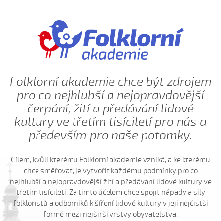
Když sem byla malučká v perině (Magdaléna
Krchňová, 2009)
Když sem husy pásala (Helena Šťastná, 2006)
Když sem já býl...
Když sem já byl osmnást ročkú mládenec
Když sem jel do Prahy (Alžběta Dostálová, 2006)
Folklorní akademie chce být zdrojem
Když si já zazpívám na věterském poli
pro co nejhlubší a nejopravdovější
Kebych byla jahodú (Magdaléna Krchňová, 2009)
čerpání, žití a předávání lidové
kultury ve třetím tisíciletí pro nás a
Keď já budem mašírovat
především pro naše potomky.
Keď já puojděm
Keď ja puojděm k horám (Lukáš Balajka, 2010)
Cílem, kvůli kterému Folklorní akademie vzniká, a ke kterému
Keď sem kosił
chce směřovat, je vytvořit každému podmínky pro co
Keď sem kosil (Lukáš Balajka, 2006)
nejhlubší a nejopravdovější žití a předávání lidové kultury ve
třetím tisíciletí. Za tímto účelem chce spojit nápady a síly
Keď som išiel z Peštu (David Skalka, 2008)
folkloristů a odborníků k šíření lidové kultury v její nejčistší
Keď som išla dolinú
formě mezi nejširší vrstvy obyvatelstva.