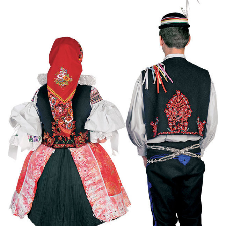
Chovaly ně maměnka (Tereza Hůsková, 2004)
Čí sú to husy na tej vodě
Čí to husičky na tej vodě (Štěpánka Králová, 2004)
Čí to lúčka nekosená...
Čí že sú to koně ve dvoře (David Hofman, 2004)
Čí že sú to koně, žádný s nima neore (Martin Pěcha,
2004)
Cigáné, cigáné (Anna Maňásková, 2005)
Čja, že je to hen ta scena (Martina Holíková, 2005)
Co sa stalo na Stráni pri bráně (Alena Mimochodková,
2005)
Daj ně, Bože, synka...
Daj ně, Bože, vědět (Lucie Rybnikářová, 2009)
Daj, Pán Bůh, deštíčka (Marek Pavlica, 2010)
Dívča, dívča...