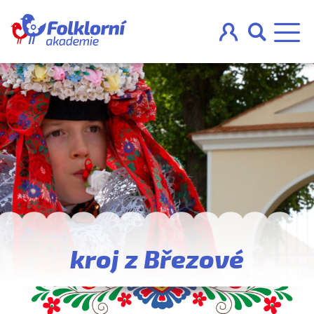



O projektu
Pravidla
Blog
Nahraj
kroj z Březové