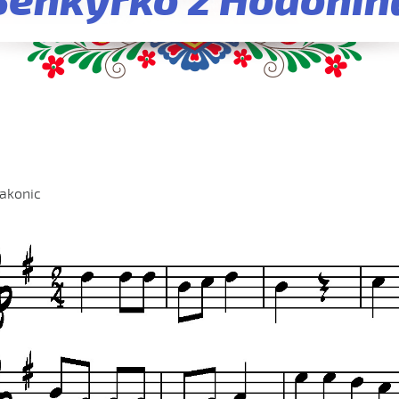
Šenkýřko z Hodonín
akonic