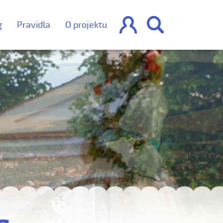


g
Pravidla
O projektu