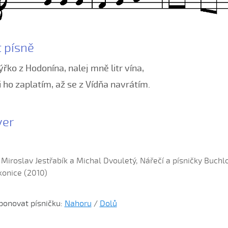
t písně
řko z Hodonína, nalej mně litr vína,
ti ho zaplatím, až se z Vídňa navrátím.
yer
: Miroslav Jestřabík a Michal Dvouletý, Nářečí a písničky Buc
onice (2010)
ponovat písničku:
Nahoru
/
Dolů